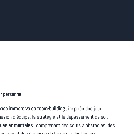
ar personne
.
ence immersive de team-building
, inspirée des jeux
hésion d’équipe, la stratégie et le dépassement de soi.
ques et mentales
, comprenant des cours à obstacles, des
énigmes et des épreuves de logique, adaptés aux