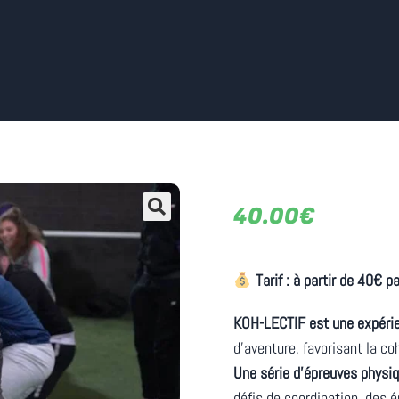
40.00
€
Tarif : à partir de 40€ p
KOH-LECTIF est une expéri
d’aventure, favorisant la co
Une série d’épreuves physi
défis de coordination, des 