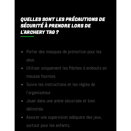
QUELLES SONT LES PRÉCAUTIONS DE
SÉCURITÉ À PRENDRE LORS DE
L'ARCHERY TAG ?
Porter des masques de protection pour les
yeux.
Utiliser uniquement les flèches à embouts en
mousse fournies.
Suivre les instructions et les règles de
l’organisateur.
Jouer dans une arène sécurisée et bien
délimitée.
Assurer une supervision adéquate des jeux,
surtout pour les enfants.